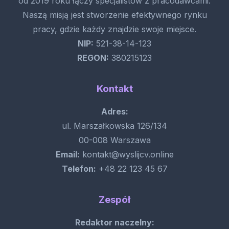
od 2019 roku łączy specjalistów z pracodawcami.
Naszą misją jest stworzenie efektywnego rynku
pracy, gdzie każdy znajdzie swoje miejsce.
NIP:
521-38-14-123
REGON:
380215123
Kontakt
Adres:
ul. Marszałkowska 126/134
00-008 Warszawa
Email:
kontakt@wyslijcv.online
Telefon:
+48 22 123 45 67
Zespół
Redaktor naczelny: