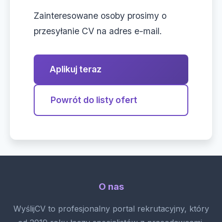
Zainteresowane osoby prosimy o
przesyłanie CV na adres e-mail.
Aplikuj teraz
Powrót do listy ofert
O nas
WyślijCV to profesjonalny portal rekrutacyjny, który