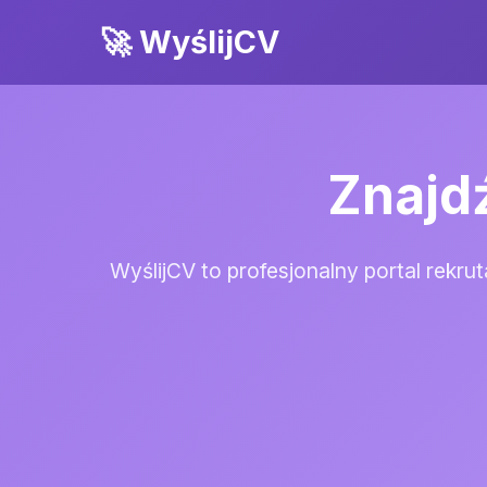
🚀 WyślijCV
Znajd
WyślijCV to profesjonalny portal rekr