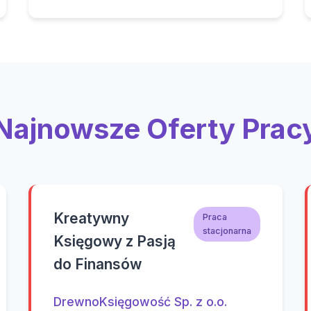
Najnowsze Oferty Prac
Kreatywny
Praca
stacjonarna
Księgowy z Pasją
do Finansów
DrewnoKsięgowość Sp. z o.o.